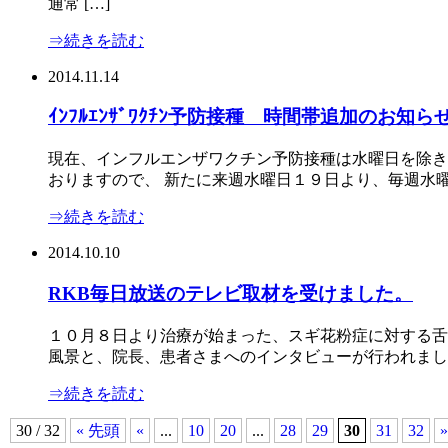
通常 […]
⇒続きを読む
2014.11.14
ｲﾝﾌﾙｴﾝｻﾞﾜｸﾁﾝ予防接種 時間帯追加のお知ら
現在、インフルエンザワクチン予防接種は水曜日を除き
おりますので、 新たに来週水曜日１９日より、毎週水曜日
⇒続きを読む
2014.10.10
RKB毎日放送のテレビ取材を受けました。
１０月８日より治療が始まった、スギ花粉症に対する舌
風景と、院長、患者さまへのインタビューが行われました。
⇒続きを読む
30 / 32
« 先頭
«
...
10
20
...
28
29
30
31
32
»